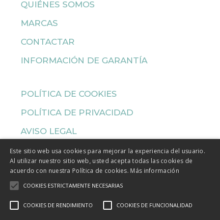
QUIÉNES SOMOS
MARCAS
CONTACTAR
INFORMACIÓN DE GARANTÍA
POLÍTICA DE COOKIES
POLÍTICA DE PRIVACIDAD
AVISO LEGAL
AYUDAS Y SUBVENCIONES
Este sitio web usa cookies para mejorar la experiencia del usuario.
Al utilizar nuestro sitio web, usted acepta todas las cookies de
acuerdo con nuestra Política de cookies.
Más información
COOKIES ESTRICTAMENTE NECESARIAS
Programa Kit Digital cofinanciado por los fondos Next
COOKIES DE RENDIMIENTO
COOKIES DE FUNCIONALIDAD
Generation y el Plan de Recuperación, Transformación y