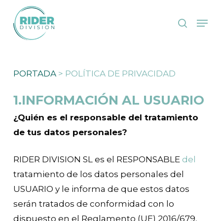
Skip
Men
to
search
main
content
PORTADA
>
POLÍTICA DE PRIVACIDAD
1.INFORMACIÓN AL USUARIO
¿Quién es el responsable del tratamiento
de tus datos personales?
RIDER DIVISION SL es el RESPONSABLE
del
tratamiento de los datos personales del
USUARIO y le informa de que estos datos
serán tratados de conformidad con lo
dispuesto en el Reglamento (UE) 2016/679,