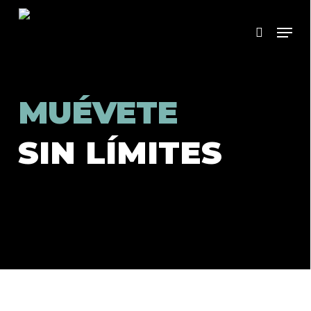
Skip
Men
to
search
main
content
MUÉVETE
SIN LÍMITES